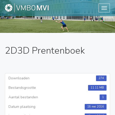
Toggle
2D3D Prentenboek
Downloaden
274
Bestandsgrootte
11.11 MB
Aantal bestanden
1
Datum plaatsing
18 mei 2016