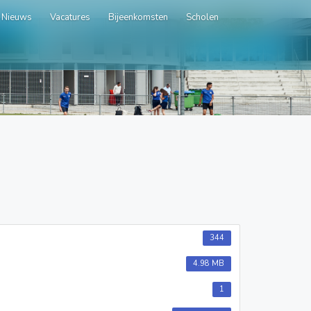
Nieuws
Vacatures
Bijeenkomsten
Scholen
344
4.98 MB
1