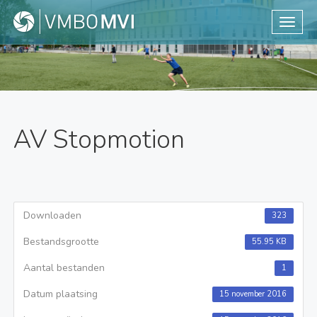
Toggle
AV Stopmotion
Downloaden
323
Bestandsgrootte
55.95 KB
Aantal bestanden
1
Datum plaatsing
15 november 2016