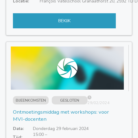
Locatie:
François Vatelschool Granaathorst 20, 2592 TD 
BEKIJK
BIJEENKOMSTEN
GESLOTEN
29/02/2024
Ontmoetingsmiddag met workshops: voor
MVI-docenten
Data:
Donderdag 29 februari 2024
15:00 –
Tijd: