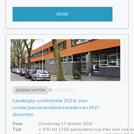
BEKIJK
BIJEENKOMSTEN
17/10/2024
Landelijke conferentie 2024: voor
contactpersonen/directieleden en MVI-
docenten
Data:
Donderdag 17 oktober 2024
Tijd:
± 9:30 tot 17:00 aansluitend nog eten voor wie wi