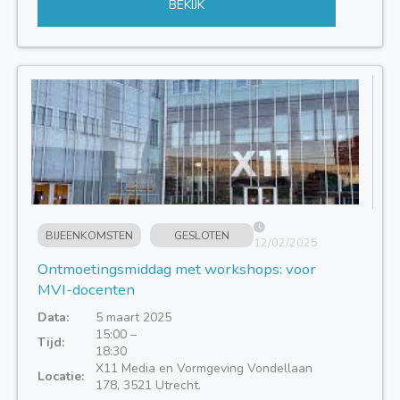
BEKIJK
BIJEENKOMSTEN
GESLOTEN
12/02/2025
Ontmoetingsmiddag met workshops: voor
MVI-docenten
Data:
5 maart 2025
15:00 –
Tijd:
18:30
X11 Media en Vormgeving Vondellaan
Locatie:
178, 3521 Utrecht.