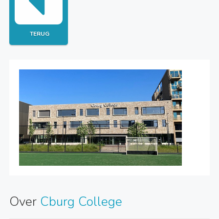
TERUG
Over
Cburg College