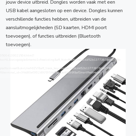
jouw device uitbreid. Dongles worden vaak met een
USB kabel aangesloten op een device. Dongles kunnen
verschillende functies hebben, uitbreiden van de
aansluitmogelijkheden (SD kaarten, HDMI poort
toevoegen), of functies uitbreiden (Bluetooth
toevoegen).
/1005004133021504.html?
to=NL&src=google&memo1=freelisting&aff_fcid=ffcafde3dcdc4452b13773876dfa096b-
platform=aaf&sk=UneMJZVf&aff_trace_key=ffcafde3dcdc4452b13773876dfa096b-
terminal_id=3f4d80ef3f024905954e069c5e60886f&afSmartRedirect=y