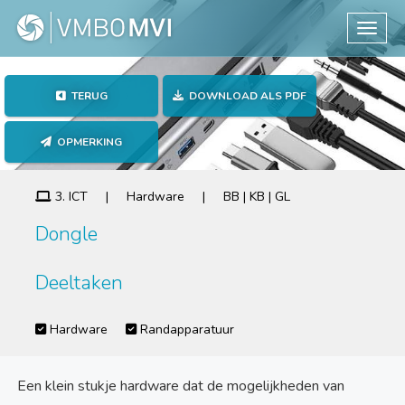
Toggle
TERUG
DOWNLOAD ALS PDF
OPMERKING
3. ICT | Hardware | BB | KB | GL
Dongle
Deeltaken
Hardware
Randapparatuur
Een klein stukje hardware dat de mogelijkheden van