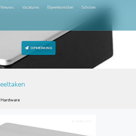
Nieuws
Vacatures
Bijeenkomsten
Scholen
OPMERKING
eeltaken
Hardware
© VMBO MVI