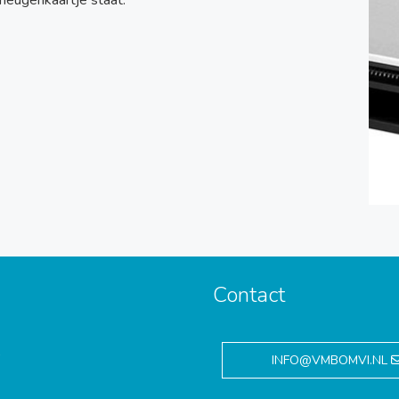
heugenkaartje staat.
Contact
,
INFO@VMBOMVI.NL