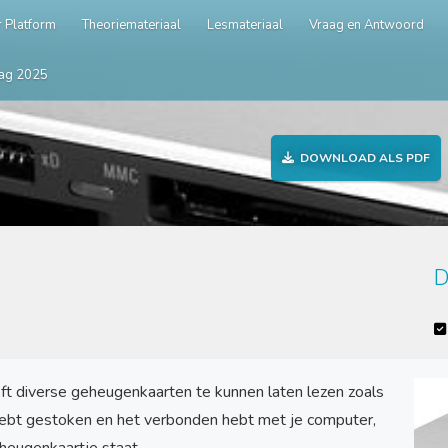
 Platform
Theoriemateriaal
Lesmateriaal
Vraag en Antwoord
ag 2025
DOWNLOAD ALS PDF
D
ft diverse geheugenkaarten te kunnen laten lezen zoals
n hebt gestoken en het verbonden hebt met je computer,