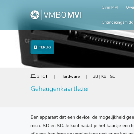
Over MVI
Over
Ontmoetingsmidd
TERUG
3. ICT | Hardware | BB | KB | GL
Geheugenkaartlezer
Een apparaat dat een device de mogelijkheid gee
micro SD en SD. Je kunt nadat je het kaartje eri