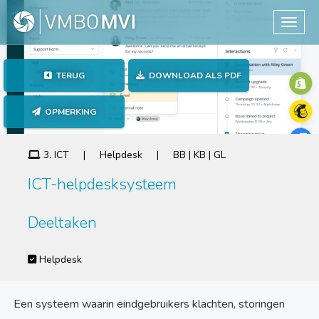
Toggle
TERUG
DOWNLOAD ALS PDF
OPMERKING
3. ICT | Helpdesk | BB | KB | GL
ICT-helpdesksysteem
Deeltaken
Helpdesk
Een systeem waarin eindgebruikers klachten, storingen