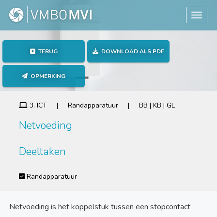
Toggle
TERUG
DOWNLOAD ALS PDF
OPMERKING
3. ICT | Randapparatuur | BB | KB | GL
Netvoeding
Deeltaken
Randapparatuur
Netvoeding is het koppelstuk tussen een stopcontact