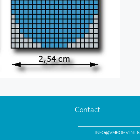
Contact
,
INFO@VMBOMVI.NL