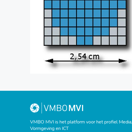
VMBO MVI is het platform voor het profiel Media
Vormgeving en ICT