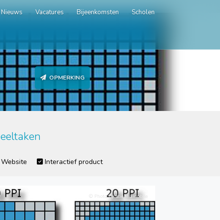
Nieuws
Vacatures
Bijeenkomsten
Scholen
OPMERKING
eeltaken
Website
Interactief product
© Photo by scientiamobile