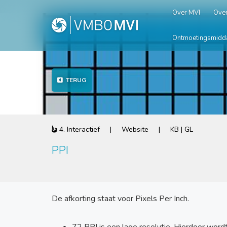
Over MVI
Over
Ontmoetingsmidd
TERUG
4. Interactief | Website | KB | GL
PPI
De afkorting staat voor Pixels Per Inch.