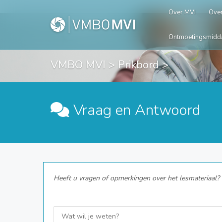
Over MVI
Over
Ontmoetingsmidd
VMBO MVI
>
Prikbord
>
Vraag en Antwoord
Heeft u vragen of opmerkingen over het lesmateriaal? G