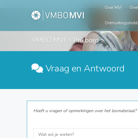
Over MVI
Over
Ontmoetingsmidd
VMBO MVI
>
Prikbord
>
Vraag en Antwoord
Heeft u vragen of opmerkingen over het lesmateriaal? G