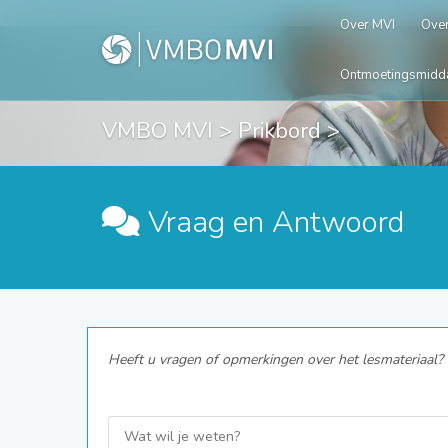
Over MVI
Over
Ontmoetingsmidd
VMBO MVI
>
Prikbord
>
Vraag en Antwoord
Heeft u vragen of opmerkingen over het lesmateriaal? G