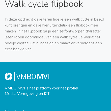
Walk cycle flipbook
In deze opdracht ga je leren hoe je een walk cycle in beeld
kunt brengen en ga je hier uiteindelijk een flipbook mee
maken. In het flipbook ga je een zelfontworpen character
laten lopen doormiddel van een walk cycle. Je werkt het
boekje digitaal uit in Indesign en maakt er vervolgens een
echt boekje van.
VMBO MVI is het platform voor het profiel
Media, Vormgeving en ICT