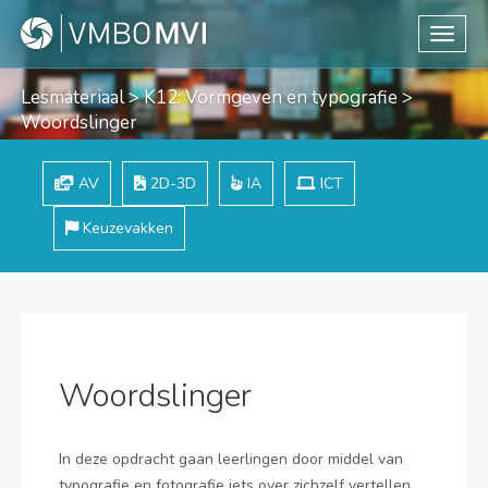
Toggle
Lesmateriaal
>
K12: Vormgeven en typografie
>
Woordslinger
AV
2D-3D
IA
ICT
Keuzevakken
Woordslinger
In deze opdracht gaan leerlingen door middel van
typografie en fotografie iets over zichzelf vertellen.