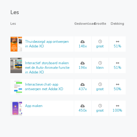
Les
Les
Gedownload
Grootte
Dekking
Thuisbezorgd app ontwerpen
in Adobe XD
148x
groot
51%
Interactief storyboard maken
met de Auto-Animate functie
196x
klein
51%
in Adobe XD
Interactieve chat-app
ontwerpen met Adobe XD
437x
groot
50%
App maken
450x
groot
100%