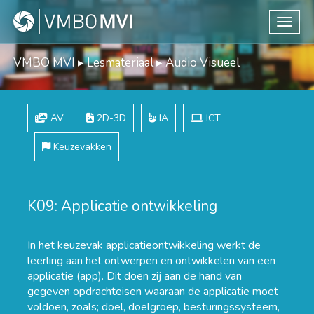
Toggle
VMBO MVI
▸
Lesmateriaal
▸
Audio Visueel
AV
2D-3D
IA
ICT
Keuzevakken
K09: Applicatie ontwikkeling
In het keuzevak applicatieontwikkeling werkt de
leerling aan het ontwerpen en ontwikkelen van een
applicatie (app). Dit doen zij aan de hand van
gegeven opdrachteisen waaraan de applicatie moet
voldoen, zoals; doel, doelgroep, besturingssysteem,