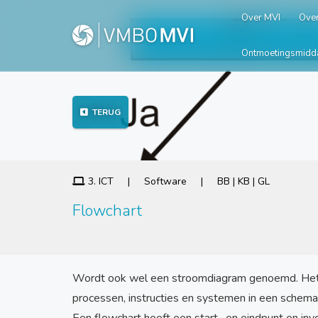
Over MVI
Over
Ontmoetingsmidd
TERUG
3. ICT | Software | BB | KB | GL
Flowchart
Wordt ook wel een stroomdiagram genoemd. Het i
processen, instructies en systemen in een schema