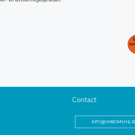
oer- en uitvoermogelijkheden.
Contact
,
INFO@VMBOMVI.NL