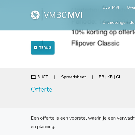
Over MVI
Over
Ontmoetingsmidd
TERUG
3. ICT | Spreadsheet | BB | KB | GL
Offerte
Een offerte is een voorstel waarin je een verwach
en planning.