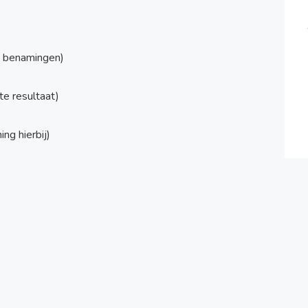
le benamingen)
e resultaat)
ng hierbij)