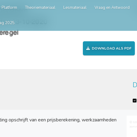
 Platform
Theoriemateriaal
Lesmateriaal
Vraag en Antwoord
ag 2025
DOWNLOAD ALS PDF
D
ting opschrijft van een prijsberekening, werkzaamheden
© ht
aanv