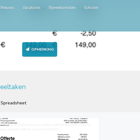
Nieuws
Vacatures
Bijeenkomsten
Scholen
OPMERKING
eeltaken
Spreadsheet
tps%253A%252F%252Fwww.wefact.nl%252Fblog%252Fofferte-
raag-voorbeeld-offerte-vind-je-hier%252F