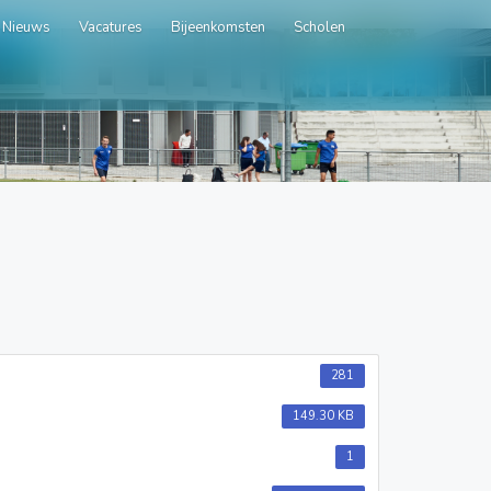
Nieuws
Vacatures
Bijeenkomsten
Scholen
281
149.30 KB
1