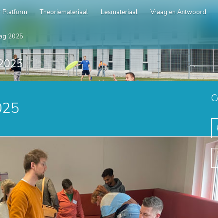
 Platform
Theoriemateriaal
Lesmateriaal
Vraag en Antwoord
ag 2025
2025
C
025