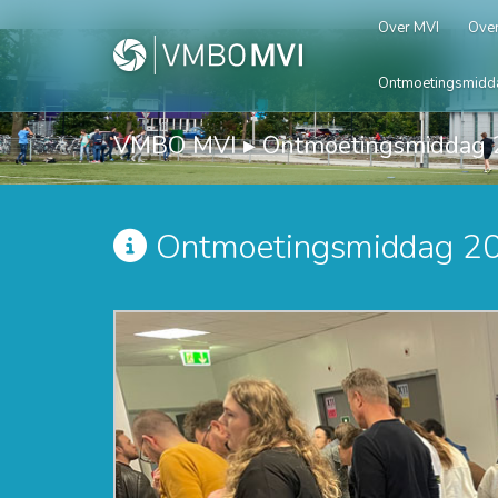
Over MVI
Over
Ontmoetingsmidd
VMBO MVI
▸
Ontmoetingsmiddag 
Ontmoetingsmiddag 2