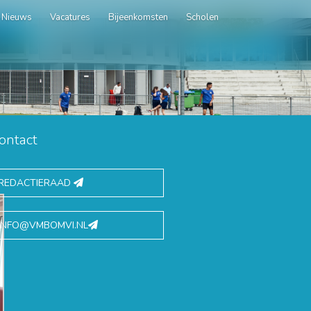
Nieuws
Vacatures
Bijeenkomsten
Scholen
ontact
REDACTIERAAD
INFO@VMBOMVI.NL