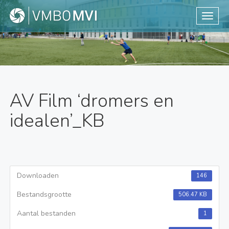
Toggle
AV Film ‘dromers en
idealen’_KB
Downloaden
146
Bestandsgrootte
506.47 KB
Aantal bestanden
1