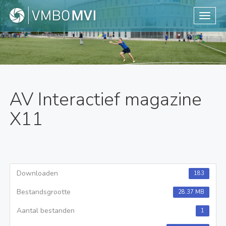
Toggle
AV Interactief magazine
X11
Downloaden
183
Bestandsgrootte
28.37 MB
Aantal bestanden
1