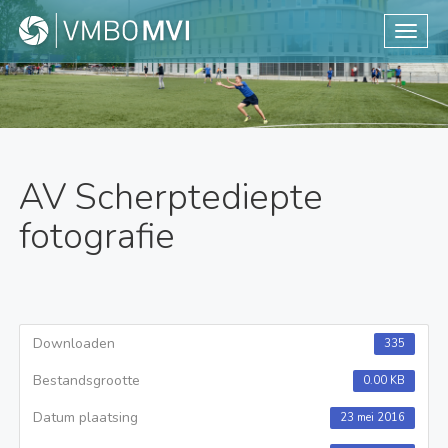
Toggle
AV Scherptediepte
fotografie
Downloaden
335
Bestandsgrootte
0.00 KB
Datum plaatsing
23 mei 2016