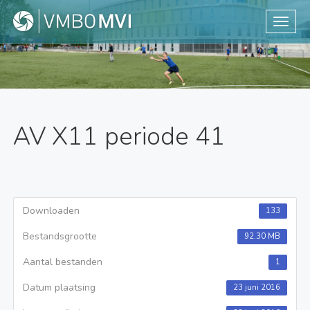
Toggle
AV X11 periode 41
Downloaden
133
Bestandsgrootte
92.30 MB
Aantal bestanden
1
Datum plaatsing
23 juni 2016