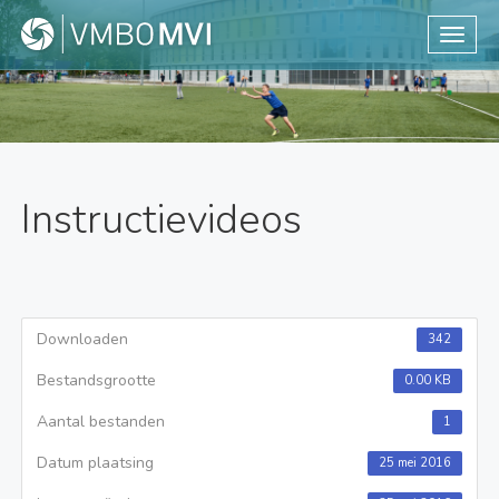
Toggle
Instructievideos
Downloaden
342
Bestandsgrootte
0.00 KB
Aantal bestanden
1
Datum plaatsing
25 mei 2016