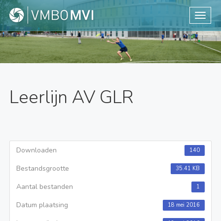
Toggle
Leerlijn AV GLR
Downloaden
140
Bestandsgrootte
35.41 KB
Aantal bestanden
1
Datum plaatsing
18 mei 2016