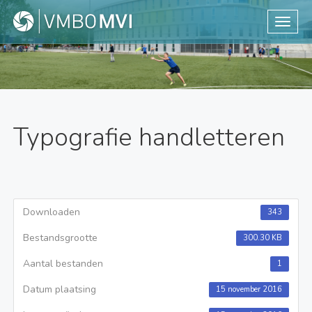
Toggle
Typografie handletteren
Downloaden
343
Bestandsgrootte
300.30 KB
Aantal bestanden
1
Datum plaatsing
15 november 2016