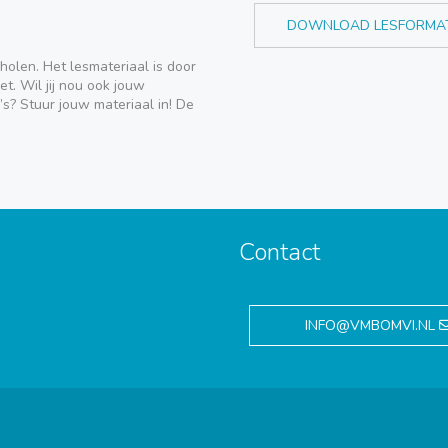
DOWNLOAD LESFORMA
holen. Het lesmateriaal is door
t. Wil jij nou ook jouw
’s? Stuur jouw materiaal in! De
Contact
,
INFO@VMBOMVI.NL