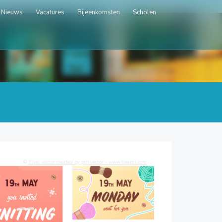
Nieuws
Vacatures
Bijeenkomsten
Scholen
©
Flyer vector created by pch.vector - www.freepik.com