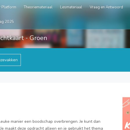
 Platform
Theoriemateriaal
Lesmateriaal
Vraag en Antwoord
ag 2025
chtkaart - Groen
zevakken
 leuke manier een boodschap overbrengen. Je kunt dan
Je maakt deze opdracht alleen en je gebruikt het thema