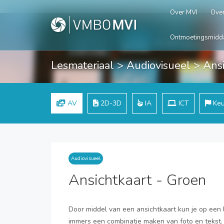
Over MVI
Over
Ontmoetingsmidd
Lesmateriaal
>
Audiovisueel
> Ansi
AV
2D-3D
IA
ICT
Keu
Audiovisueel
Ansichtkaart - Groen
Door middel van een ansichtkaart kun je op een
immers een combinatie maken van foto en tekst. 