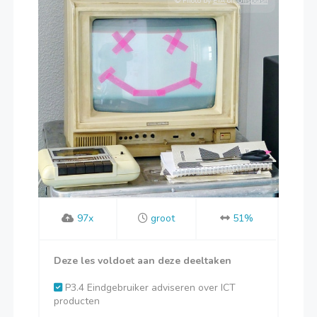
© Photo by
ETA
on
Unsplash
97x
groot
51%
Deze les voldoet aan deze deeltaken
P3.4 Eindgebruiker adviseren over ICT
producten