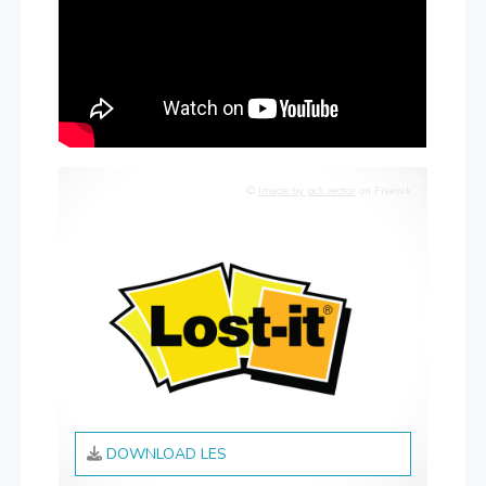
©
Image by pch.vector
on Freepik
DOWNLOAD LES