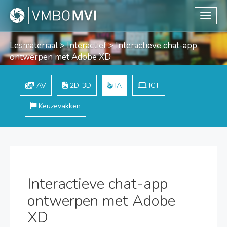
Toggle
Lesmateriaal
>
Interactief
> Interactieve chat-app
ontwerpen met Adobe XD
AV
2D-3D
IA
ICT
Keuzevakken
Interactieve chat-app
ontwerpen met Adobe
XD