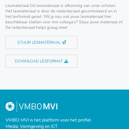
Lesmateriaal Dit lesmateriaal is afkomstig van onze scholen.
Het lesmateriaal is door de redactieraad gecontroleerd en in
het lesformat gezet. Wil jij nou ook jouw lesmateriaal hier
beschikbaar stellen voor mvi-collega’s? Stuur jouw materiaal in!
De redactieraad helpt graag mee!
STUUR LESMATERIAAL
DOWNLOAD LESFORMAT
VMBO MVI is het platform voor het profiel
Media, Vormgeving en ICT