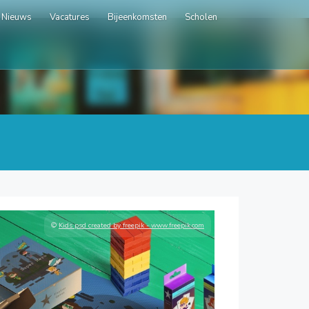
Nieuws
Vacatures
Bijeenkomsten
Scholen
©
Kids psd created by freepik - www.freepik.com