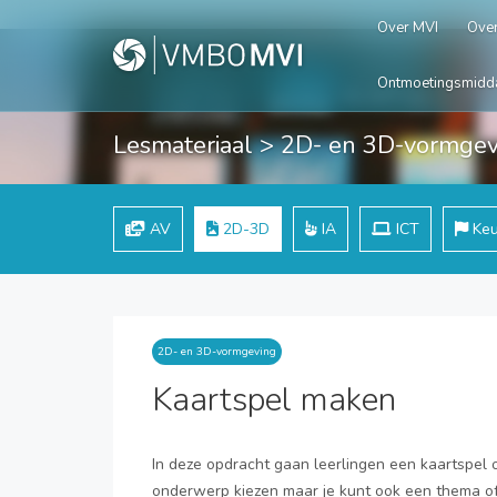
Over MVI
Over
Ontmoetingsmidd
Lesmateriaal
>
2D- en 3D-vormgev
AV
2D-3D
IA
ICT
Keu
2D- en 3D-vormgeving
Kaartspel maken
In deze opdracht gaan leerlingen een kaartspel o
onderwerp kiezen maar je kunt ook een thema o