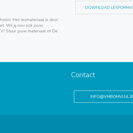
DOWNLOAD LESFORMA
holen. Het lesmateriaal is door
t. Wil jij nou ook jouw
’s? Stuur jouw materiaal in! De
Contact
,
INFO@VMBOMVI.NL