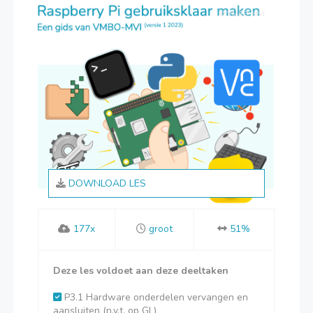
© VMBO MVI
DOWNLOAD LES
177x
groot
51%
Deze les voldoet aan deze deeltaken
P3.1 Hardware onderdelen vervangen en
aansluiten (n.v.t. op GL)