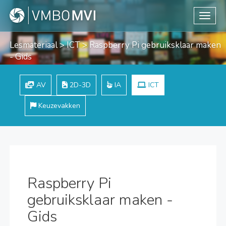
Toggle
Lesmateriaal
>
ICT
> Raspberry Pi gebruiksklaar maken
- Gids
AV
2D-3D
IA
ICT
Keuzevakken
Raspberry Pi
gebruiksklaar maken -
Gids