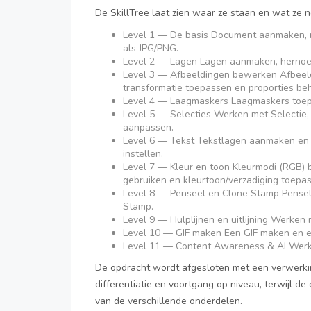
De SkillTree laat zien waar ze staan en wat ze 
Level 1 — De basis Document aanmaken, re
als JPG/PNG.
Level 2 — Lagen Lagen aanmaken, hernoe
Level 3 — Afbeeldingen bewerken Afbeeldin
transformatie toepassen en proporties be
Level 4 — Laagmaskers Laagmaskers toe
Level 5 — Selecties Werken met Selectie, 
aanpassen.
Level 6 — Tekst Tekstlagen aanmaken en b
instellen.
Level 7 — Kleur en toon Kleurmodi (RGB) b
gebruiken en kleurtoon/verzadiging toepa
Level 8 — Penseel en Clone Stamp Pensele
Stamp.
Level 9 — Hulplijnen en uitlijning Werken me
Level 10 — GIF maken Een GIF maken en 
Level 11 — Content Awareness & AI Werk
De opdracht wordt afgesloten met een verwerkin
differentiatie en voortgang op niveau, terwijl d
van de verschillende onderdelen.