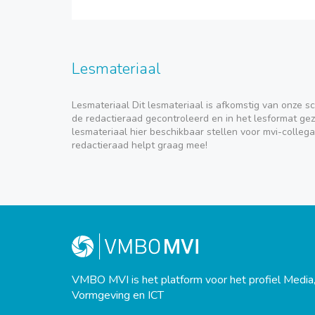
Lesmateriaal
Lesmateriaal Dit lesmateriaal is afkomstig van onze sc
de redactieraad gecontroleerd en in het lesformat geze
lesmateriaal hier beschikbaar stellen voor mvi-collega
redactieraad helpt graag mee!
VMBO MVI is het platform voor het profiel Media
Vormgeving en ICT