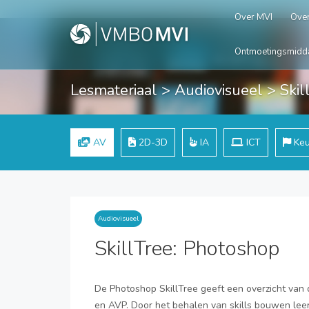
Over MVI
Over
Ontmoetingsmidd
Lesmateriaal
>
Audiovisueel
> Skil
AV
2D-3D
IA
ICT
Keu
Audiovisueel
SkillTree: Photoshop
De Photoshop SkillTree geeft een overzicht van
en AVP. Door het behalen van skills bouwen leer