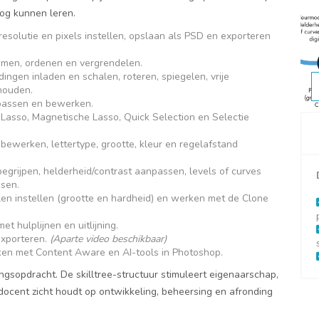
nog kunnen leren.
solutie en pixels instellen, opslaan als PSD en exporteren
men, ordenen en vergrendelen.
gen inladen en schalen, roteren, spiegelen, vrije
houden.
passen en bewerken.
Lasso, Magnetische Lasso, Quick Selection en Selectie
ewerken, lettertype, grootte, kleur en regelafstand
egrijpen, helderheid/contrast aanpassen, levels of curves
ssen.
n instellen (grootte en hardheid) en werken met de Clone
t hulplijnen en uitlijning.
exporteren.
(Aparte video beschikbaar)
en met Content Aware en AI-tools in Photoshop.
gsopdracht. De skilltree-structuur stimuleert eigenaarschap,
e docent zicht houdt op ontwikkeling, beheersing en afronding