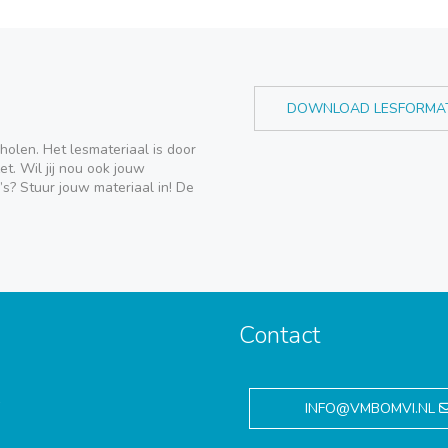
DOWNLOAD LESFORMA
holen. Het lesmateriaal is door
t. Wil jij nou ook jouw
’s? Stuur jouw materiaal in! De
Contact
,
INFO@VMBOMVI.NL