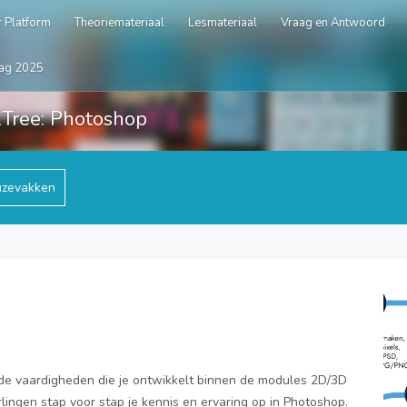
 Platform
Theoriemateriaal
Lesmateriaal
Vraag en Antwoord
ag 2025
lTree: Photoshop
zevakken
 de vaardigheden die je ontwikkelt binnen de modules 2D/3D
lingen stap voor stap je kennis en ervaring op in Photoshop.