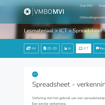
Over MVI
Over
Ontmoetingsmidd
Lesmateriaal
>
ICT
> Spreadsheet -
AV
2D-3D
IA
ICT
Keu
ICT
Spreadsheet - verkenni
Oefening met het gebruik van een spreadsheet
Een eerste verkenning.