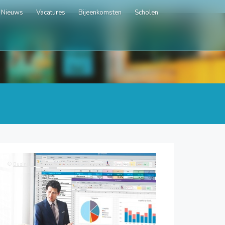
Nieuws
Vacatures
Bijeenkomsten
Scholen
©
Business photo created by rawpixel.com - www.freepik.com