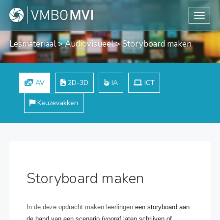
Toggle
Lesmateriaal
>
Audiovisueel
> Storyboard maken
AV
2D-3D
IA
ICT
Keuzevakken
Storyboard maken
In de deze opdracht maken leerlingen
een storyboard aan
de hand van een scenario (vooraf laten schrijven of