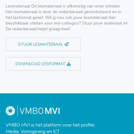
Lesmateriaal Dit lesmateriaal is afkomstig van onze scholen.
Het lesmateriaal is door de redactieraad gecontroleerd en in
het lesformat gezet. Wil jij nou ook jouw lesmateriaal hier
beschikbaar stellen voor mvi-collega’s? Stuur jouw materiaal in!
De redactieraad helpt graag mee!
STUUR LESMATERIAAL
DOWNLOAD LESFORMAT
VMBO MVI is het platform voor het profiel
Media, Vormgeving en ICT