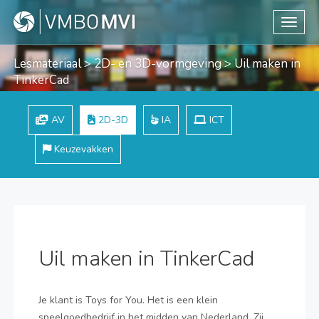
Toggle
Lesmateriaal
>
2D- en 3D-vormgeving
> Uil maken in
TinkerCad
AV
2D-3D
IA
ICT
Keuzevakken
Uil maken in TinkerCad
Je klant is Toys for You. Het is een klein
speelgoedbedrijf in het midden van Nederland. Zij