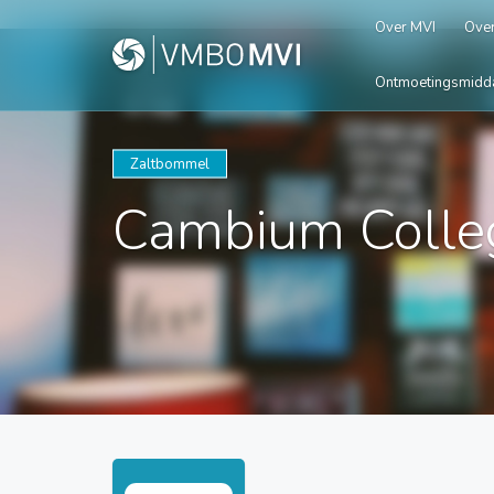
Over MVI
Over
Ontmoetingsmidd
Zaltbommel
Cambium Colle