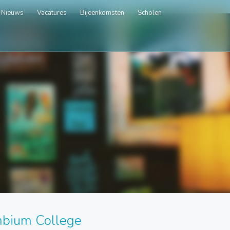
Nieuws
Vacatures
Bijeenkomsten
Scholen
bium College