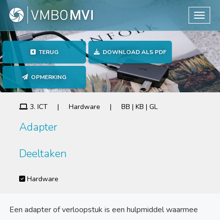
Toggle
TERUG
DOWNLOAD ALS PDF
OPMERKING
3. ICT | Hardware | BB | KB | GL
Adapter
Deeltaken
Hardware
Een adapter of verloopstuk is een hulpmiddel waarmee