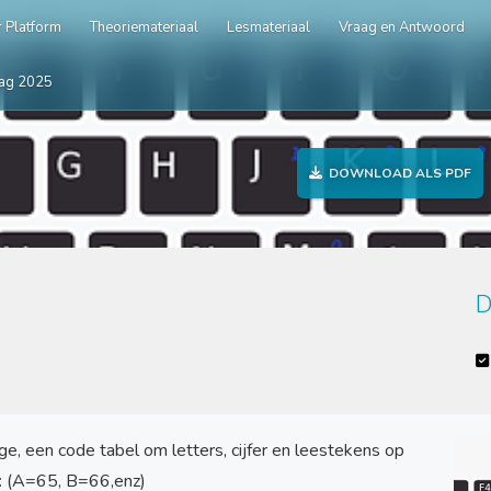
 Platform
Theoriemateriaal
Lesmateriaal
Vraag en Antwoord
ag 2025
DOWNLOAD ALS PDF
D
e, een code tabel om letters, cijfer en leestekens op
d: (A=65, B=66,enz)