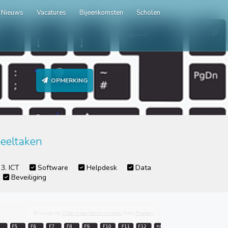
Nieuws
Vacatures
Bijeenkomsten
Scholen
OPMERKING
eeltaken
3. ICT
Software
Helpdesk
Data
Beveiliging
© Image by
Clker-Free-Vector-Images
from
Pixabay