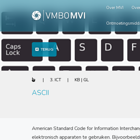
Over MVI
Over
Ontmoetingsmidd
TERUG
| 3. ICT | KB | GL
ASCII
American Standard Code for Information Interchang
elektronisch apparaten te gebruiken. Bijvoorbeel