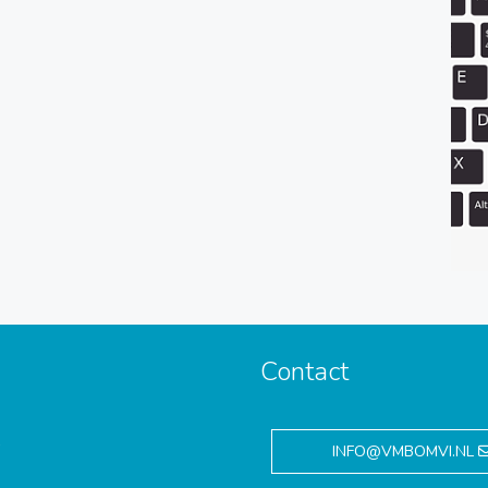
Contact
,
INFO@VMBOMVI.NL