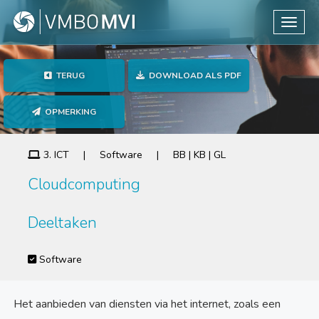
Toggle
TERUG
DOWNLOAD ALS PDF
OPMERKING
3. ICT | Software | BB | KB | GL
Cloudcomputing
Deeltaken
Software
Het aanbieden van diensten via het internet, zoals een