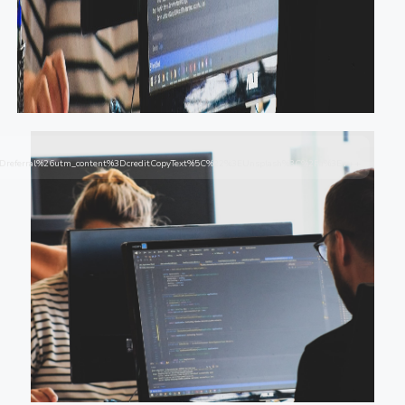
referral%26utm_content%3DcreditCopyText%5C%22%3EUnsplash%3C%2Fa%3E+++