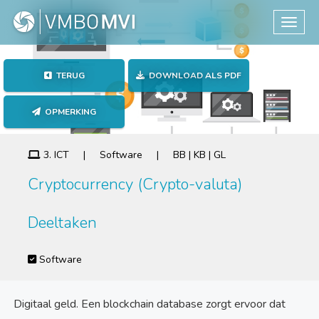
Toggle
TERUG
DOWNLOAD ALS PDF
OPMERKING
3. ICT | Software | BB | KB | GL
Cryptocurrency (Crypto-valuta)
Deeltaken
Software
Digitaal geld. Een blockchain database zorgt ervoor dat