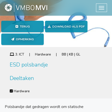
Toggle
TERUG
DOWNLOAD ALS PDF
OPMERKING
3. ICT | Hardware | BB | KB | GL
ESD polsbandje
Deeltaken
Hardware
Polsbandje dat gedragen wordt om statische