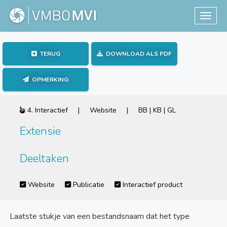
Toggle
TERUG
DOWNLOAD ALS PDF
OPMERKING
4. Interactief | Website | BB | KB | GL
Extensie
Deeltaken
Website
Publicatie
Interactief product
Laatste stukje van een bestandsnaam dat het type