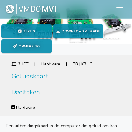
Toggle
TERUG
DOWNLOAD ALS PDF
OPMERKING
3. ICT | Hardware | BB | KB | GL
Geluidskaart
Deeltaken
Hardware
Een uitbreidingskaart in de computer die geluid om kan