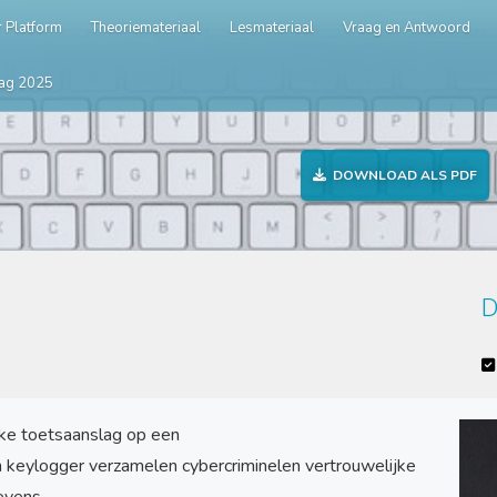
 Platform
Theoriemateriaal
Lesmateriaal
Vraag en Antwoord
ag 2025
DOWNLOAD ALS PDF
D
lke toetsaanslag op een
n keylogger verzamelen cybercriminelen vertrouwelijke