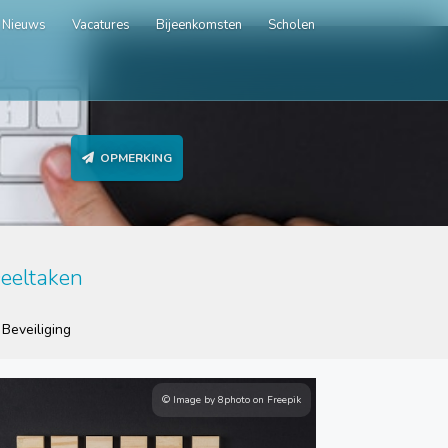
Nieuws
Vacatures
Bijeenkomsten
Scholen
OPMERKING
eeltaken
Beveiliging
© Image by 8photo on Freepik