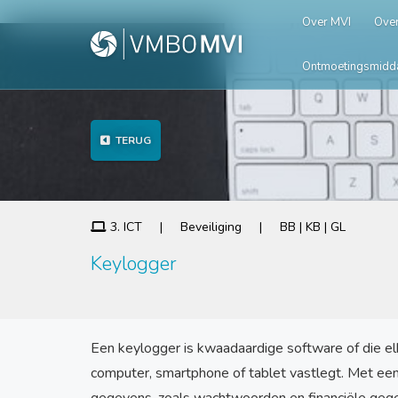
Over MVI
Over
Ontmoetingsmidd
TERUG
3. ICT | Beveiliging | BB | KB | GL
Keylogger
Een keylogger is kwaadaardige software of die e
computer, smartphone of tablet vastlegt. Met ee