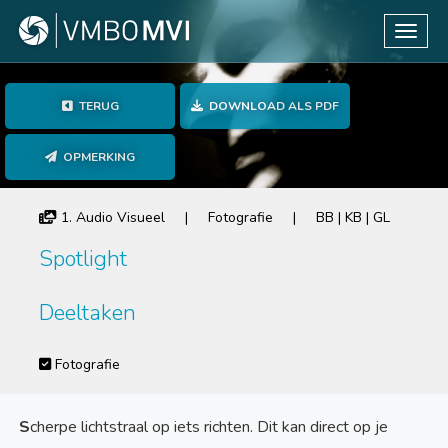
Toggle
TERUG
DOWNLOAD ALS PDF
OPMERKING
1. Audio Visueel | Fotografie | BB | KB | GL
Spotlight
Deeltaken
Fotografie
S
cherpe lichtstraal op iets richten. Dit kan direct op je