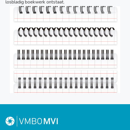
losbladig boekwerk ontstaat.
©
Afbeelding van pikisuperstar
op Freepik