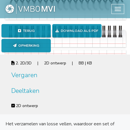
Toggle
TERUG
DOWNLOAD ALS PDF
OPMERKING
2. 2D/3D | 2D ontwerp | BB | KB
Vergaren
Deeltaken
2D ontwerp
Het verzamelen van losse vellen, waardoor een set of