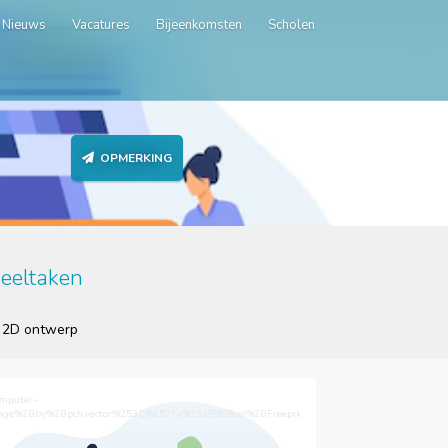
Nieuws
Vacatures
Bijeenkomsten
Scholen
OPMERKING
eeltaken
2D ontwerp
mputer-
age%2Bby%2Bpch.vector%253C%252Fa%253E%2Bon%2BFreepik