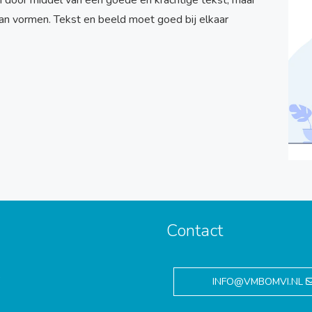
an door middel van een goede en krachtige tekst, maar
an vormen. Tekst en beeld moet goed bij elkaar
Contact
,
INFO@VMBOMVI.NL