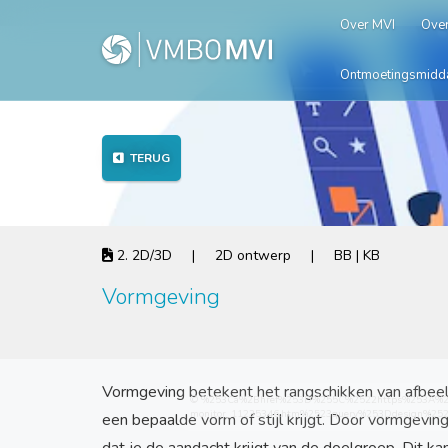
Over MVI
Over
Ontmoetingsmidd
TERUG
2. 2D/3D | 2D ontwerp | BB | KB
Vormgeving
Vormgeving betekent het rangschikken van afbee
© %253Ca%2Bhref%253D%255C%2522https%253A%252F%
monitor_11235346.htm%2523query%253Ddesign%25
een bepaalde vorm of stijl krijgt. Door vormgeving