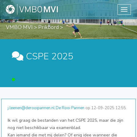
Toggle
VMBO MVI
>
Prikbord
>
CSPE 2025
j.leenen@derooipannen.nl De Rooi Pannen
op 12-09-2025 12:55
Ik wil graag de bestanden van het CSPE 2025, maar die zijn
nog niet beschikbaar via examenblad.
Kan iemand die met mij delen? Of enig idee wanneer die